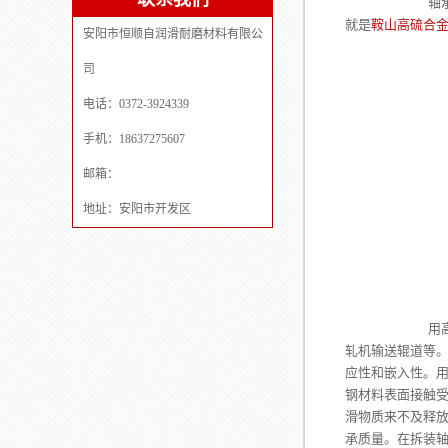
轴承行业相信
就是
鞍山高硫合
安阳市恒顺自润滑耐磨材料有限公
司
电话：0372-3924339
手机：18637275607
邮箱：
地址：安阳市开发区
用高硫合金钢
轧机输送辊道等
应性和嵌入性。
钢材料表面接触受
滑物质来不及释
承质量。在拆装