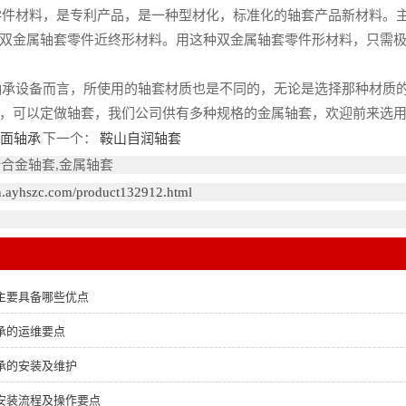
件材料，是专利产品，是一种型材化，标准化的轴套产品新材料。主
双金属轴套零件近终形材料。用这种双金属轴套零件形材料，只需
承设备而言，所使用的轴套材质也是不同的，无论是选择那种材质的
，可以定做轴套，我们公司供有多种规格的金属轴套，欢迎前来选
面轴承
下一个：
鞍山自润轴套
滑合金轴套,金属轴套
an.ayhszc.com/product132912.html
主要具备哪些优点
承的运维要点
承的安装及维护
安装流程及操作要点