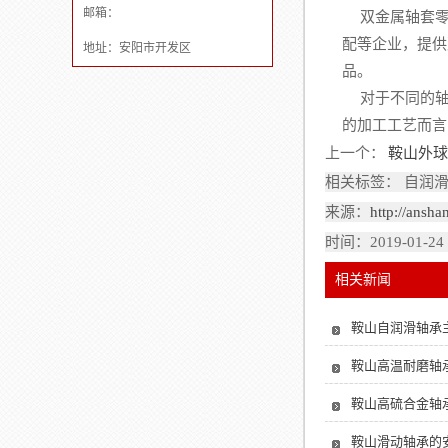
邮箱：
双金属轴套零
配等企业，提供
地址：安阳市开发区
品。
对于不同的轴
的加工工艺而言
上一个：
鞍山外球
相关标签： 自润
来源：
http://ansh
时间：2019-01-24
相关新闻
鞍山自润滑轴承
鞍山高温耐磨轴
鞍山高硫合金轴
鞍山滑动轴承的