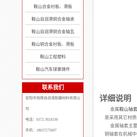
鞍山合金衬板、滑板
鞍山自润滑铜合金轴承
鞍山自润滑铜合金轴瓦
鞍山铜合金衬板、滑板
鞍山工程塑料
鞍山汽车球墨铸件
联系我们
详细说明
安阳市恒顺自润滑耐磨材料有限公
司
金属
鞍山轴
是采用其它材质
电话：0372-3924339
金属轴套主要
手机：18637275607
铜轴套在机械中